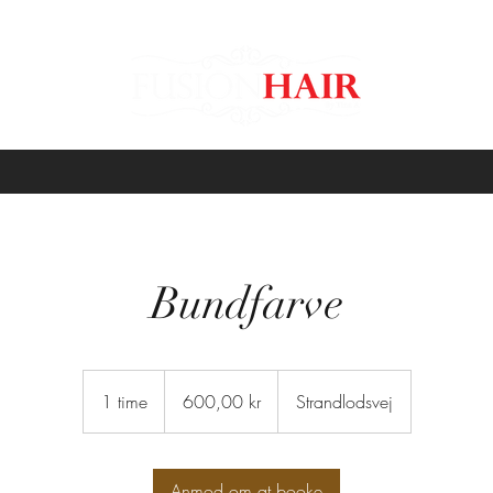
Bundfarve
600,00
kr
1 time
1
600,00 kr
Strandlodsvej
t
i
m
Anmod om at booke